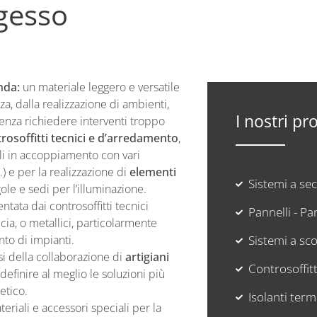
ngesso
nda:
un materiale leggero e versatile
a, dalla realizzazione di ambienti,
I nostri pr
, senza richiedere interventi troppo
rosoffitti tecnici e d’arredamento
,
ali in accoppiamento con vari
c.) e per la realizzazione di
elementi
Sistemi a se
ole e sedi per l’illuminazione.
ntata dai controsoffitti tecnici
Pannelli - Par
cia, o metallici, particolarmente
to di impianti.
Sistemi a s
si della collaborazione di
artigiani
Controsoffitt
definire al meglio le soluzioni più
tetico.
Isolanti termi
riali e accessori speciali per la