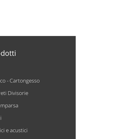
odotti
cco - Cartongesso
eti Divisorie
comparsa
i
ci e acustici