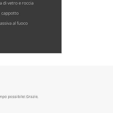
na di vetro e roccia
a cappotto
assiva al fuoco
mpo possibile!
Grazie.