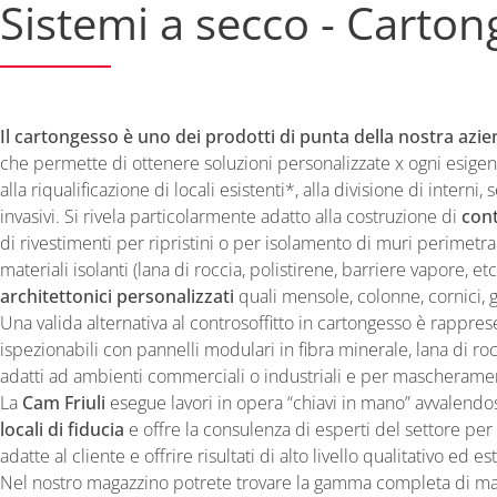
Sistemi a secco - Carto
Il cartongesso è uno dei prodotti di punta della nostra azie
che permette di ottenere soluzioni personalizzate x ogni esigenz
alla riqualificazione di locali esistenti*, alla divisione di interni
invasivi. Si rivela particolarmente adatto alla costruzione di
cont
di rivestimenti per ripristini o per isolamento di muri perimetr
materiali isolanti (lana di roccia, polistirene, barriere vapore, et
architettonici personalizzati
quali mensole, colonne, cornici, g
Una valida alternativa al controsoffitto in cartongesso è rapprese
ispezionabili con pannelli modulari in fibra minerale, lana di roc
adatti ad ambienti commerciali o industriali e per mascheramen
La
Cam Friuli
esegue lavori in opera “chiavi in mano” avvalendo
locali di fiducia
e offre la consulenza di esperti del settore per 
adatte al cliente e offrire risultati di alto livello qualitativo ed es
Nel nostro magazzino potrete trovare la gamma completa di mate