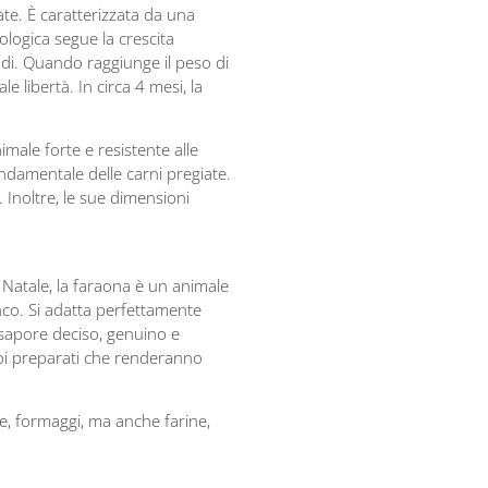
ate. È caratterizzata da una
ologica segue la crescita
radi. Quando raggiunge il peso di
e libertà. In circa 4 mesi, la
nimale forte e resistente alle
ondamentale delle carni pregiate.
 Inoltre, le sue dimensioni
l Natale, la faraona è un animale
nco. Si adatta perfettamente
l sapore deciso, genuino e
 noi preparati che renderanno
rve, formaggi, ma anche farine,