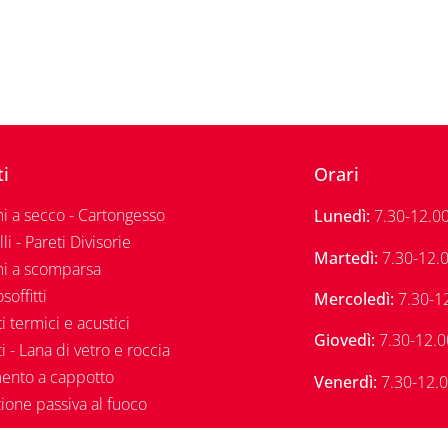
ti
Orari
i a secco - Cartongesso
Lunedì:
7.30-12.00
li - Pareti Divisorie
Martedì:
7.30-12.0
mi a scomparsa
soffitti
Mercoledì:
7.30-12
ti termici e acustici
Giovedì:
7.30-12.0
ti - Lana di vetro e roccia
mento a cappotto
Venerdì:
7.30-12.0
ione passiva al fuoco