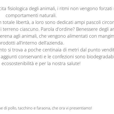
ita fisiologica degli animali, i ritmi non vengono forzati
comportamenti naturali.
in totale libertà, a loro sono dedicati ampi pascoli circo
di terreno ciascuno. Parola d’ordine? Benessere degli an
serena agli animali, che vengono alimentati con mangimi c
prodotti all’interno dell’azienda.
nto si trova a poche centinaia di metri dal punto vendit
aggiunti conservanti e le confezioni sono biodegradabil
ecosostenibilità e per la nostra salute!
e di pollo, tacchino e faraona, che ora vi presentiamo!