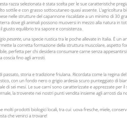
sta razza selezionata è stata scelta per le sue caratteristiche pregi
to sottile e con grasso sottocutaneo quasi assente. L’agricoltura bi
un mese nelle strutture del capannone riscaldate a un minimo di 30 g
 terra dove gli animali possono muoversi in mezzo alla natura in total
 giusto equilibrio tra sapore e consistenza.
igio pesante
, una specie rustica tra le poche allevate in Italia. È un a
permette la corretta formazione della struttura muscolare, aspetto f
ibile, perfetta per chi desidera consumare carne senza appesantirsi.
 coscia fino agli arrosti.
i passato, storia e tradizione friulana. Ricordata come la regina de
stico, con un fondo nero o grigio ardesia scuro punteggiato di bia
urale di sei mesi. Le sue carni sono caratterizzate e apprezzate per i
nale, la troverete nei nostri punti vendita insieme agli arrosti da
 molti prodotti biologici locali, tra cui: uova fresche, miele, conse
esta che venirci a trovare!