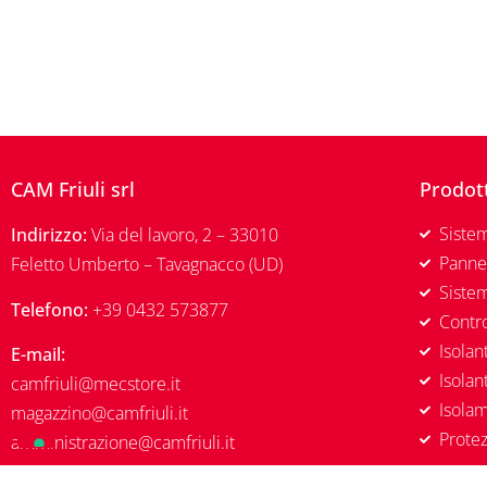
CAM Friuli srl
Prodot
Sistem
Indirizzo:
Via del lavoro, 2 – 33010
Pannel
Feletto Umberto – Tavagnacco (UD)
Siste
Telefono:
+39 0432 573877
Contro
Isolan
E-mail:
Isolan
camfriuli@mecstore.it
Isola
magazzino@camfriuli.it
Protez
amministrazione@camfriuli.it