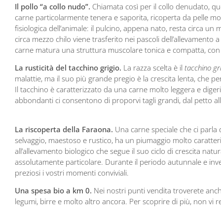
Il pollo “a collo nudo”.
Chiamata così per il collo denudato, que
carne particolarmente tenera e saporita, ricoperta da pelle mol
fisiologica dell’animale: il pulcino, appena nato, resta circa 
circa mezzo chilo viene trasferito nei pascoli dell’allevamento a
carne matura una struttura muscolare tonica e compatta, con il
La rusticità del tacchino grigio.
La razza scelta è il
tacchino gr
malattie, ma il suo più grande pregio è la crescita lenta, che 
Il tacchino è caratterizzato da una carne molto leggera e diger
abbondanti ci consentono di proporvi tagli grandi, dal petto alla
La riscoperta della Faraona.
Una carne speciale che ci parla d
selvaggio, maestoso e rustico, ha un piumaggio molto caratteri
all’allevamento biologico che segue il suo ciclo di crescita nat
assolutamente particolare. Durante il periodo autunnale e inver
preziosi i vostri momenti conviviali.
Una spesa bio a km 0.
Nei nostri punti vendita troverete anche
legumi, birre e molto altro ancora. Per scoprire di più, non vi r